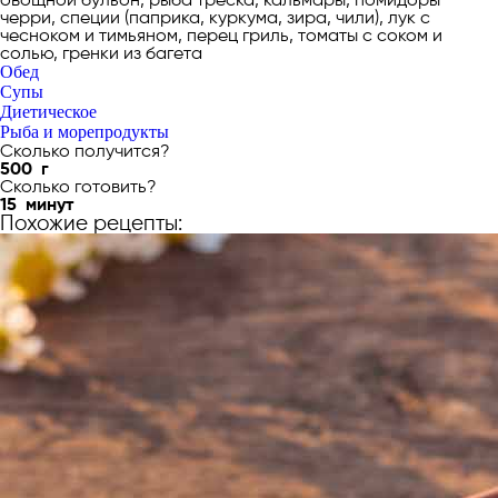
черри, специи (паприка, куркума, зира, чили), лук с
чесноком и тимьяном, перец гриль, томаты с соком и
солью, гренки из багета
Обед
Супы
Диетическое
Рыба и морепродукты
Сколько получится?
500
г
Сколько готовить?
15
минут
Похожие рецепты: