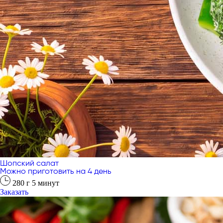
Шопский салат
Можно приготовить на 4 день
280
г
5
минут
Заказать