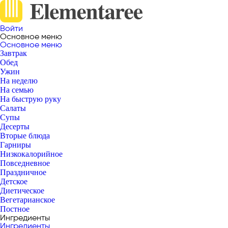
Войти
Основное меню
Основное меню
Завтрак
Обед
Ужин
На неделю
На семью
На быструю руку
Салаты
Супы
Десерты
Вторые блюда
Гарниры
Низкокалорийное
Повседневное
Праздничное
Детское
Диетическое
Вегетарианское
Постное
Ингредиенты
Ингредиенты