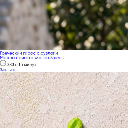
Греческий гирос с сувлаки
Можно приготовить на 3 день
380
г
15
минут
Заказать