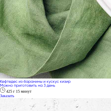
Кефтедес из баранины и кускус кизир
Можно приготовить на 3 день
425
г
15
минут
Заказать