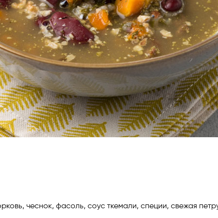
рковь, чеснок, фасоль, соус ткемали, специи, свежая пет