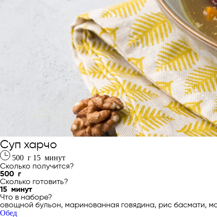
Суп харчо
500
г
15
минут
Сколько получится?
500
г
Сколько готовить?
15
минут
Что в наборе?
овощной бульон, маринованная говядина, рис басмати, мо
Обед