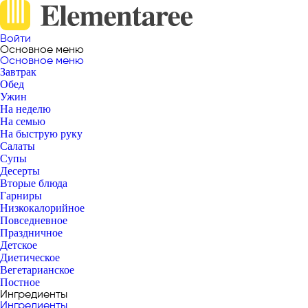
Войти
Основное меню
Основное меню
Завтрак
Обед
Ужин
На неделю
На семью
На быструю руку
Салаты
Супы
Десерты
Вторые блюда
Гарниры
Низкокалорийное
Повседневное
Праздничное
Детское
Диетическое
Вегетарианское
Постное
Ингредиенты
Ингредиенты