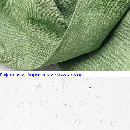
Кефтедес из баранины и кускус кизир