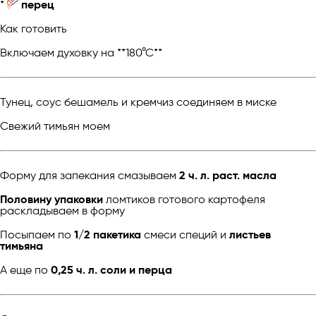
*
перец
Как готовить
Включаем духовку на **180°С**
Тунец, соус бешамель и кремчиз соединяем в миске
Свежий тимьян моем
Форму для запекания смазываем
2 ч. л. раст. масла
Половину упаковки
ломтиков готового картофеля
раскладываем в форму
Посыпаем по
1/2 пакетика
смеси специй и
листьев
тимьяна
А еще по
0,25 ч. л. соли и перца