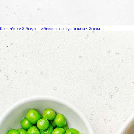
Корейский боул Пибимпап с тунцом и яйцом