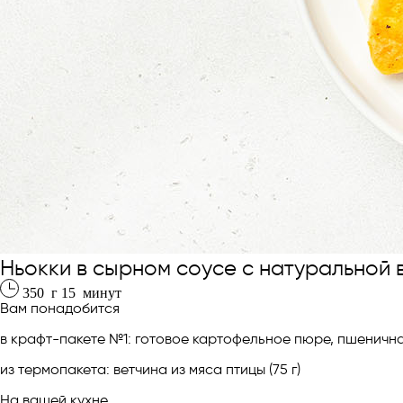
Ньокки в сырном соусе с натуральной 
350
г
15
минут
Вам понадобится
в крафт-пакете №1: готовое картофельное пюре, пшеничная
из термопакета: ветчина из мяса птицы (75 г)
На вашей кухне