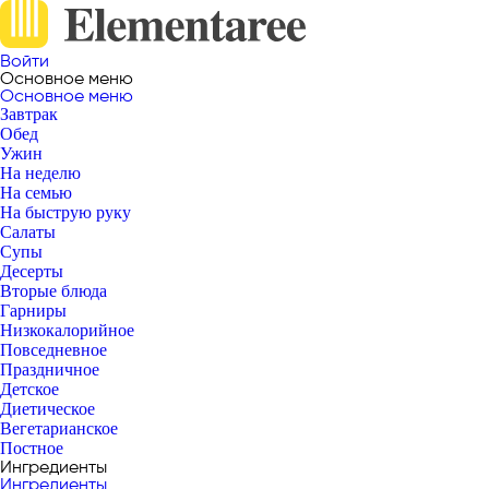
Войти
Основное меню
Основное меню
Завтрак
Обед
Ужин
На неделю
На семью
На быструю руку
Салаты
Супы
Десерты
Вторые блюда
Гарниры
Низкокалорийное
Повседневное
Праздничное
Детское
Диетическое
Вегетарианское
Постное
Ингредиенты
Ингредиенты