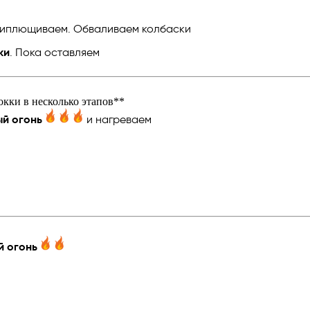
приплющиваем. Обваливаем колбаски
ки
. Пока оставляем
окки в несколько этапов**
ый огонь
и нагреваем
й огонь