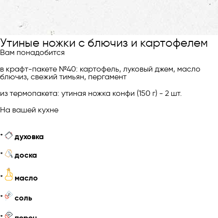
Утиные ножки с блючиз и картофелем
Вам понадобится
в крафт-пакете №40: картофель, луковый джем, масло
блючиз, свежий тимьян, пергамент
из термопакета: утиная ножка конфи (150 г) - 2 шт.
На вашей кухне
*
духовка
*
доска
*
масло
*
соль
*
перец