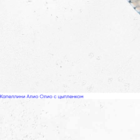
Капеллини Алио Олио с цыпленком