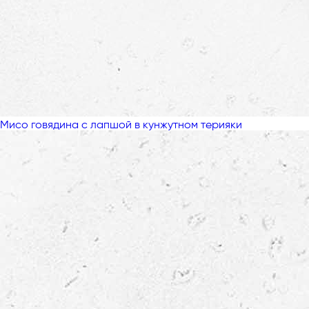
Мисо говядина с лапшой в кунжутном терияки