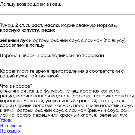
Лапшу возвращаем в ковш
Тунец,
2 ст. л. раст. масла
, маринованную морковь,
красную капусту
,
редис
,
зеленый лук
и острый рыбный соус с лаймом (по вкусу)
добавляем в лапшу
Перемешиваем и раскладываем по тарелкам
Корректируйте время приготовления в соответствии с
вашей кухонной техникой
Что в наборе?
стеклянная лапша фунчоза, тунец, красная капуста,
редис, маринованная морковь (морковь, паприка молотая,
кориандр молотый, уксус винный красный, сахар, соль,
перец черный молотый, чеснок, перец чили молотый, соус
кимчи), острый рыбный соус с лаймом (рыбный соус, сок
лайма, сахар, перец чили красный хлопья), зеленый лук
Ужин
На неделю
На семью