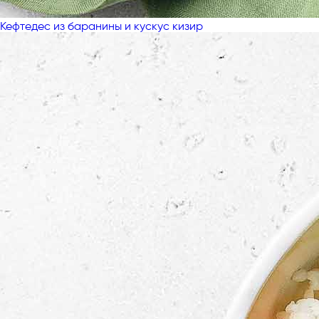
Кефтедес из баранины и кускус кизир