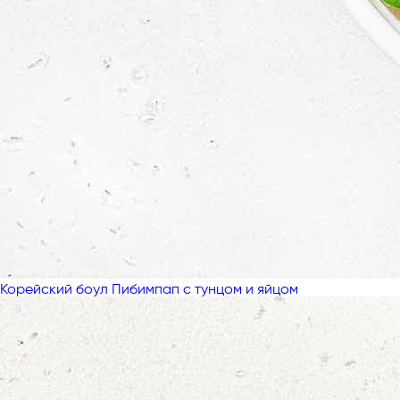
Корейский боул Пибимпап с тунцом и яйцом