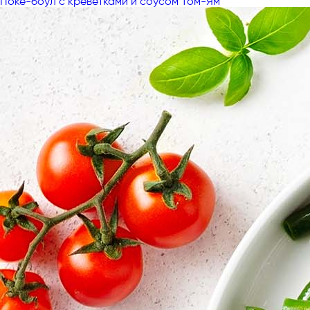
Поке-боул с креветками и соусом Том-Ям