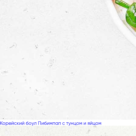
Корейский боул Пибимпап с тунцом и яйцом