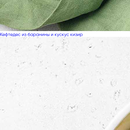
Кефтедес из баранины и кускус кизир