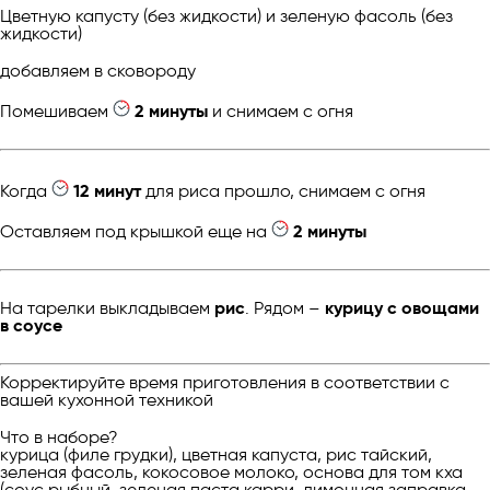
Цветную капусту (без жидкости) и зеленую фасоль (без
жидкости)
добавляем в сковороду
Помешиваем
2 минуты
и снимаем с огня
Когда
12 минут
для риса прошло, снимаем с огня
Оставляем под крышкой еще на
2 минуты
На тарелки выкладываем
рис
. Рядом –
курицу с овощами
в соусе
Корректируйте время приготовления в соответствии с
вашей кухонной техникой
Что в наборе?
курица (филе грудки), цветная капуста, рис тайский,
зеленая фасоль, кокосовое молоко, основа для том кха
(соус рыбный, зеленая паста карри, лимонная заправка,