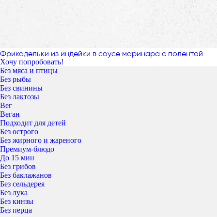
Фрикадельки из индейки в соусе маринара с полентой
Хочу попробовать!
Без мяса и птицы
Без рыбы
Без свинины
Без лактозы
Вег
Веган
Подходит для детей
Без острого
Без жирного и жареного
Премиум-блюдо
До 15 мин
Без грибов
Без баклажанов
Без сельдерея
Без лука
Без кинзы
Без перца