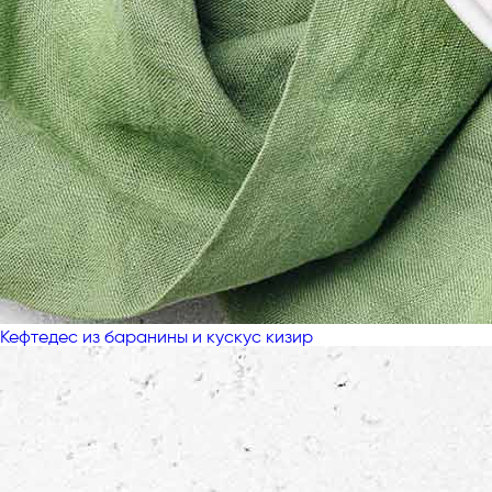
Кефтедес из баранины и кускус кизир