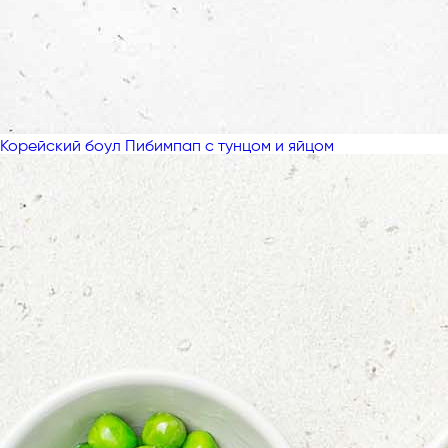
Корейский боул Пибимпап с тунцом и яйцом