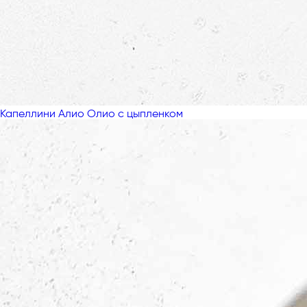
Капеллини Алио Олио с цыпленком