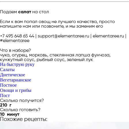
Подаем
салат
на стол
Если к вам попал овощ не лучшего качества, просто
напишите нам или позвоните, и мы заменим его
+7 495 648 65 44 | support@elementaree.ru | elementaree.ru |
#elementaree
Что в наборе?
чука, огурец, морковь, стеклянная лапша фунчоза,
кунжутный соус, рыбный соус, зеленый лук
На быструю руку
Салаты
Диетическое
Вегетарианское
Постное
Овощи и грибы
Пост
Сколько получится?
210
г
Сколько готовить?
10
минут
Похожие рецепты: