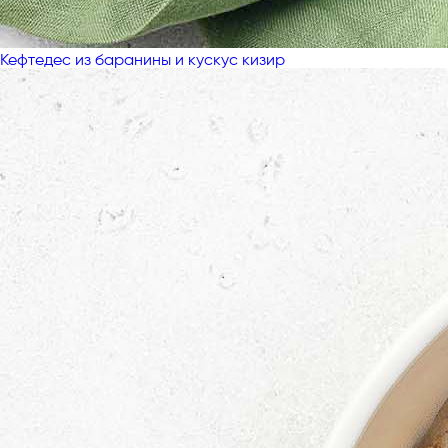
Кефтедес из баранины и кускус кизир