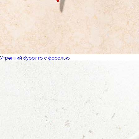
Утренний буррито с фасолью