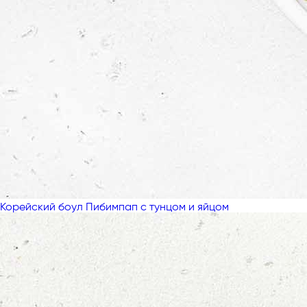
Корейский боул Пибимпап с тунцом и яйцом