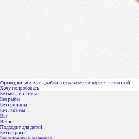
Фрикадельки из индейки в соусе маринара с полентой
Хочу попробовать!
Без мяса и птицы
Без рыбы
Без свинины
Без лактозы
Вег
Веган
Подходит для детей
Без острого
Без жирного и жареного