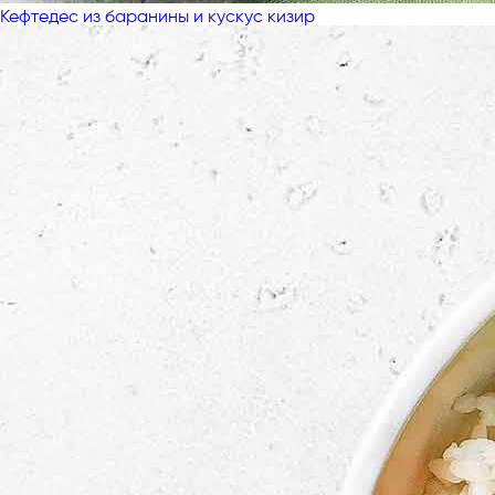
Кефтедес из баранины и кускус кизир