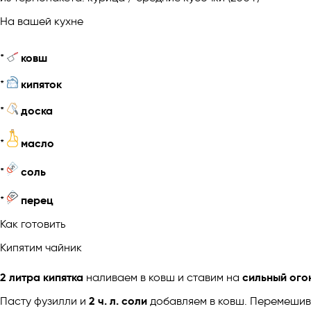
На вашей кухне
*
ковш
*
кипяток
*
доска
*
масло
*
соль
*
перец
Как готовить
Кипятим чайник
2 литра кипятка
наливаем в ковш и ставим на
сильный ого
Пасту фузилли и
2 ч. л. соли
добавляем в ковш. Перемеши