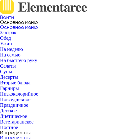
Войти
Основное меню
Основное меню
Завтрак
Обед
Ужин
На неделю
На семью
На быструю руку
Салаты
Супы
Десерты
Вторые блюда
Гарниры
Низкокалорийное
Повседневное
Праздничное
Детское
Диетическое
Вегетарианское
Постное
Ингредиенты
Ингредиенты