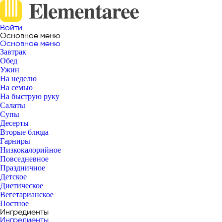
Войти
Основное меню
Основное меню
Завтрак
Обед
Ужин
На неделю
На семью
На быструю руку
Салаты
Супы
Десерты
Вторые блюда
Гарниры
Низкокалорийное
Повседневное
Праздничное
Детское
Диетическое
Вегетарианское
Постное
Ингредиенты
Ингредиенты