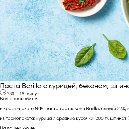
Паста Barilla с курицей, беконом, шпи
380
г
15
минут
Вам понадобится
в крафт-пакете №19: паста тортильони Barilla, сливки 22%
из термопакета: курица / средние кусочки (200 г), шпинат (50
На вашей кухне