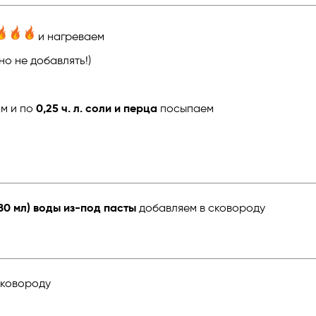
и нагреваем
о не добавлять!)
ом и по
0,25 ч. л. соли и перца
посыпаем
(80 мл) воды из-под пасты
добавляем в сковороду
сковороду