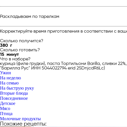
Раскладываем по тарелкам
Корректируйте время приготовления в соответствии с ваш
Сколько получится?
380
г
Сколько готовить?
15
минут
Что в наборе?
курица (филе грудки), паста Тортильони Barilla, сливки 2
"Барилла Рус" ИНН 5044022794 erid 2SDnjcdR6Lc)
Ужин
На неделю
На семью
На быструю руку
Вторые блюда
Повседневное
Детское
Мясо
Птица
Молочные продукты
Похожие рецепты: