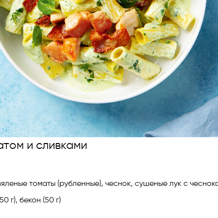
натом и сливками
, вяленые томаты (рубленные), чеснок, сушеные лук с чесн
 г), бекон (50 г)