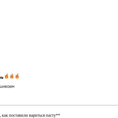
нь
ешиваем
, как поставили вариться пасту**