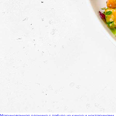
Маринованная оленина с табуле из киноа и нектаринами