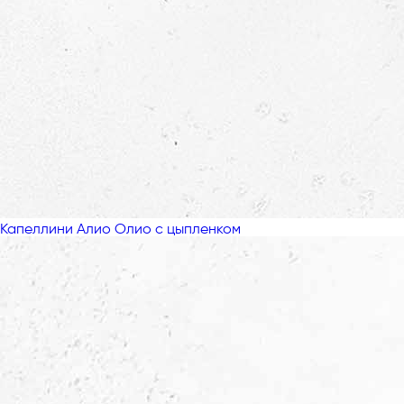
Капеллини Алио Олио с цыпленком