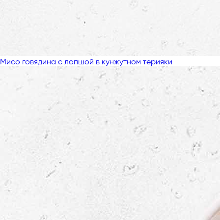
Мисо говядина с лапшой в кунжутном терияки