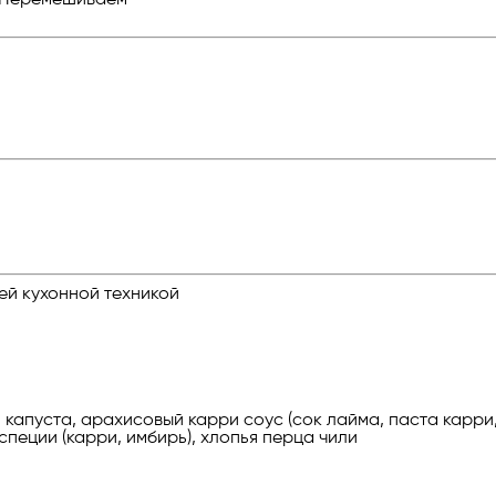
ей кухонной техникой
я капуста, арахисовый карри соус (сок лайма, паста карр
специи (карри, имбирь), хлопья перца чили