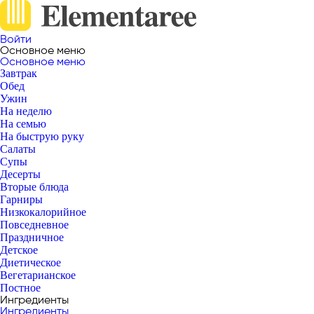
Войти
Основное меню
Основное меню
Завтрак
Обед
Ужин
На неделю
На семью
На быструю руку
Салаты
Супы
Десерты
Вторые блюда
Гарниры
Низкокалорийное
Повседневное
Праздничное
Детское
Диетическое
Вегетарианское
Постное
Ингредиенты
Ингредиенты