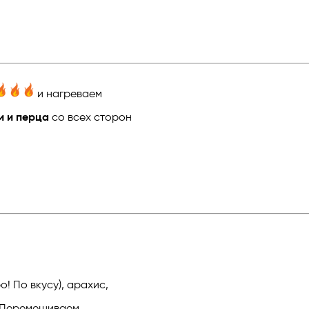
и нагреваем
ли и перца
со всех сторон
! По вкусу), арахис,
 Перемешиваем