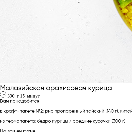
Малазийская арахисовая курица
390
г
15
минут
Вам понадобится
в крафт-пакете №2: рис пропаренный тайский (140 г), кит
из термопакета: бедро курицы / средние кусочки (300 г)
На вашей кухне