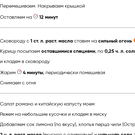
Перемешиваем. Накрываем крышкой
Оставляем на
12 минут
Сковороду с
1 ст. л. раст. масла
ставим на
сильный огонь
Курицу посыпаем
оставшимися специями
, по
0,25 ч. л. со
и кладем в сковороду
Жарим
4 минуты
, периодически помешивая
Снимаем с огня
Салат романо и китайскую капусту моем
Режем на небольшие кусочки и кладем в миску
Добавляем сок лимона (по вкусу), хлопья перца чили (Остро
2 ч. л. раст. масла
(вкуснее с оливковым) и
чуть-чуть соли
.