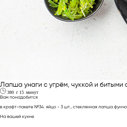
Лапша унаги с угрём, чуккой и битыми
380
г
15
минут
Вам понадобится
в крафт-пакете №34: яйцо - 3 шт., стеклянная лапша фунчоз
На вашей кухне