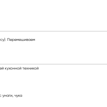
усу). Перемешиваем
ей кухонной техникой
 унаги, чука