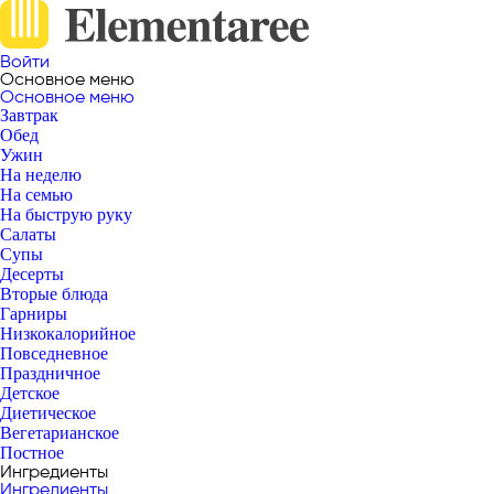
Войти
Основное меню
Основное меню
Завтрак
Обед
Ужин
На неделю
На семью
На быструю руку
Салаты
Супы
Десерты
Вторые блюда
Гарниры
Низкокалорийное
Повседневное
Праздничное
Детское
Диетическое
Вегетарианское
Постное
Ингредиенты
Ингредиенты