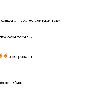
 ковша аккуратно сливаем воду
глубокие тарелки
и нагреваем
шегося
яйца
,