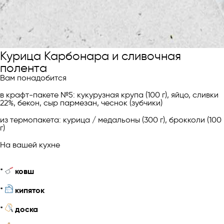
Курица Карбонара и сливочная
полента
Вам понадобится
в крафт-пакете №5: кукурузная крупа (100 г), яйцо, сливки
22%, бекон, сыр пармезан, чеснок (зубчики)
из термопакета: курица / медальоны (300 г), брокколи (100
г)
На вашей кухне
*
ковш
*
кипяток
*
доска