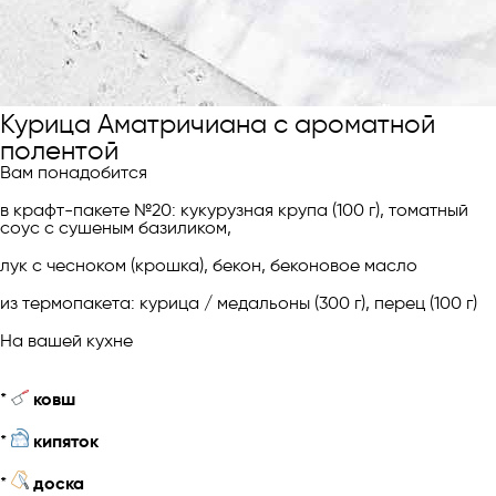
Курица Аматричиана с ароматной
полентой
Вам понадобится
в крафт-пакете №20: кукурузная крупа (100 г), томатный
соус c сушеным базиликом,
лук с чесноком (крошка), бекон, беконовое масло
из термопакета: курица / медальоны (300 г), перец (100 г)
На вашей кухне
*
ковш
*
кипяток
*
доска