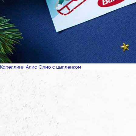
Капеллини Алио Олио с цыпленком