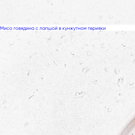
Мисо говядина с лапшой в кунжутном терияки