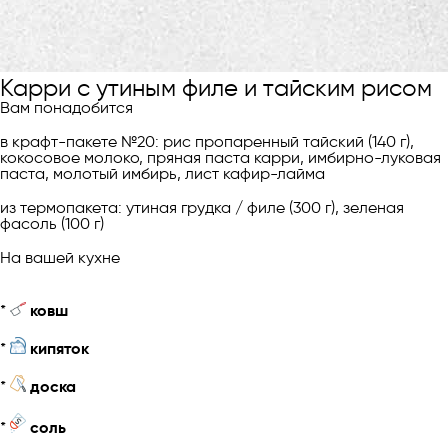
Карри с утиным филе и тайским рисом
Вам понадобится
в крафт-пакете №20: рис пропаренный тайский (140 г),
кокосовое молоко, пряная паста карри, имбирно-луковая
паста, молотый имбирь, лист кафир-лайма
из термопакета: утиная грудка / филе (300 г), зеленая
фасоль (100 г)
На вашей кухне
*
ковш
*
кипяток
*
доска
*
соль