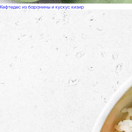
Кефтедес из баранины и кускус кизир