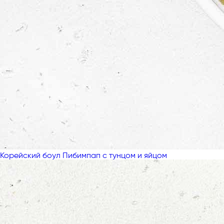
Корейский боул Пибимпап с тунцом и яйцом