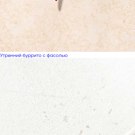
Утренний буррито с фасолью