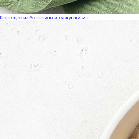
Кефтедес из баранины и кускус кизир