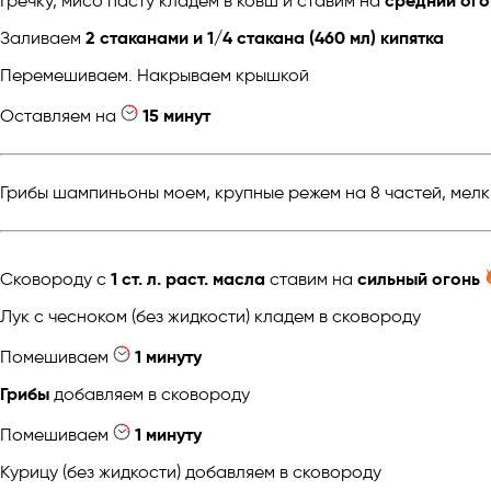
Гречку, мисо пасту кладем в ковш и ставим на
средний ого
Заливаем
2 стаканами и 1/4 стакана (460 мл) кипятка
Перемешиваем. Накрываем крышкой
Оставляем на
15 минут
Грибы шампиньоны моем, крупные режем на 8 частей, мелк
Cковороду с
1 ст. л. раст. масла
ставим на
сильный огонь
Лук с чесноком (без жидкости) кладем в сковороду
Помешиваем
1 минуту
Грибы
добавляем в сковороду
Помешиваем
1 минуту
Курицу (без жидкости) добавляем в сковороду