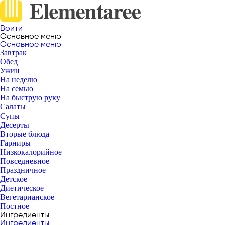
Войти
Основное меню
Основное меню
Завтрак
Обед
Ужин
На неделю
На семью
На быструю руку
Салаты
Супы
Десерты
Вторые блюда
Гарниры
Низкокалорийное
Повседневное
Праздничное
Детское
Диетическое
Вегетарианское
Постное
Ингредиенты
Ингредиенты