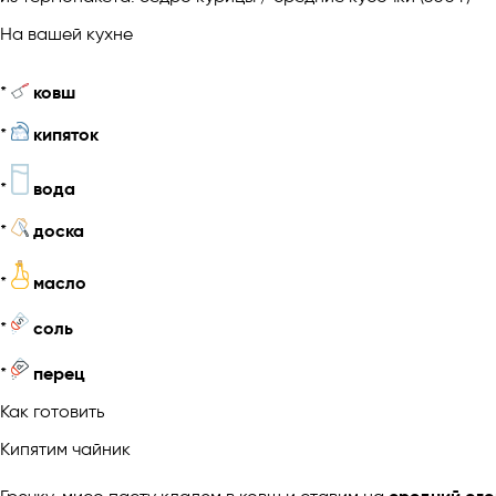
На вашей кухне
*
ковш
*
кипяток
*
вода
*
доска
*
масло
*
соль
*
перец
Как готовить
Кипятим чайник