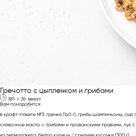
Гречотто с цыпленком и грибами
385
г
20
минут
Вам понадобится
в крафт-пакете №3: гречка (140 г), грибы шампиньоны, сыр
сливочное масло с грибами и прованскими травами, лук с
из термопакета: бедро курицы / средние кусочки (300 г)