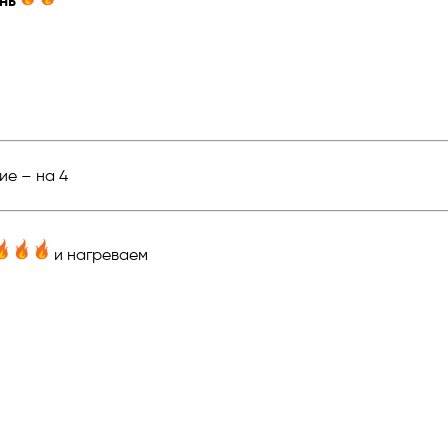
нь
ие – на 4
и нагреваем