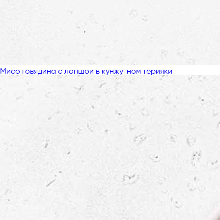
Мисо говядина с лапшой в кунжутном терияки