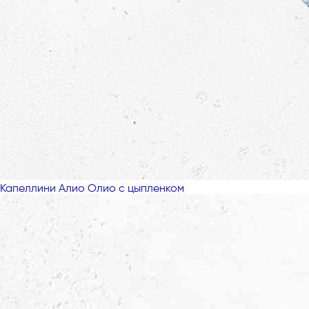
Капеллини Алио Олио с цыпленком