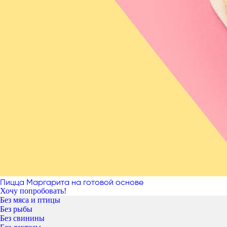
Пицца Маргарита на готовой основе
Хочу попробовать!
Без мяса и птицы
Без рыбы
Без свинины