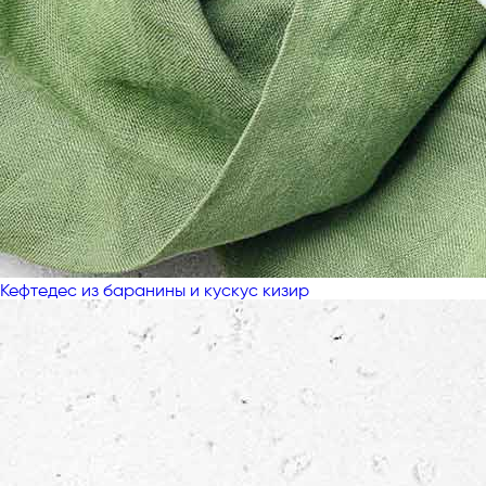
Кефтедес из баранины и кускус кизир