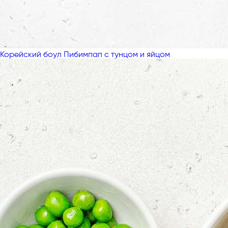
Корейский боул Пибимпап с тунцом и яйцом