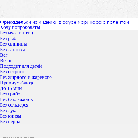
Фрикадельки из индейки в соусе маринара с полентой
Хочу попробовать!
Без мяса и птицы
Без рыбы
Без свинины
Без лактозы
Вег
Веган
Подходит для детей
Без острого
Без жирного и жареного
Премиум-блюдо
До 15 мин
Без грибов
Без баклажанов
Без сельдерея
Без лука
Без кинзы
Без перца