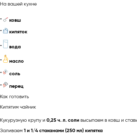
На вашей кухне
*
ковш
*
кипяток
*
вода
*
масло
*
соль
*
перец
Как готовить
Кипятим чайник
Кукурузную крупу и
0,25 ч. л. соли
высыпаем в ковш и став
Заливаем
1 и 1/4 стаканами (250 мл) кипятка