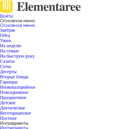
Войти
Основное меню
Основное меню
Завтрак
Обед
Ужин
На неделю
На семью
На быструю руку
Салаты
Супы
Десерты
Вторые блюда
Гарниры
Низкокалорийное
Повседневное
Праздничное
Детское
Диетическое
Вегетарианское
Постное
Ингредиенты
Ингредиенты