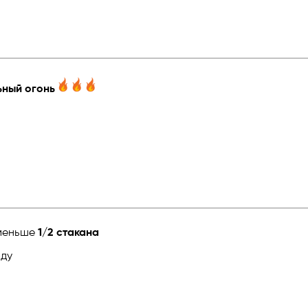
ьный огонь
 меньше
1/2 стакана
оду