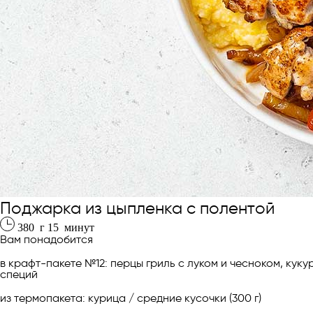
Поджарка из цыпленка с полентой
380
г
15
минут
Вам понадобится
в крафт-пакете №12: перцы гриль с луком и чесноком, кук
специй
из термопакета: курица / средние кусочки (300 г)