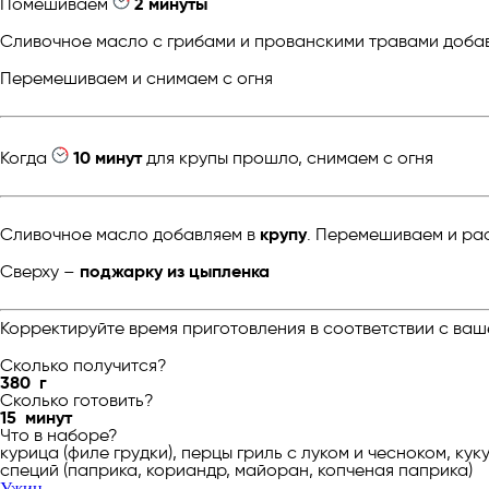
Помешиваем
2 минуты
Сливочное масло с грибами и прованскими травами доба
Перемешиваем и снимаем с огня
Когда
10 минут
для крупы прошло, снимаем с огня
Сливочное масло добавляем в
крупу
. Перемешиваем и ра
Сверху –
поджарку из цыпленка
Корректируйте время приготовления в соответствии с ваш
Сколько получится?
380
г
Сколько готовить?
15
минут
Что в наборе?
курица (филе грудки), перцы гриль с луком и чесноком, к
специй (паприка, кориандр, майоран, копченая паприка)
Ужин