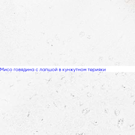
Мисо говядина с лапшой в кунжутном терияки