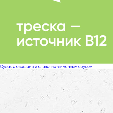
Судак с овощами и сливочно-лимонным соусом