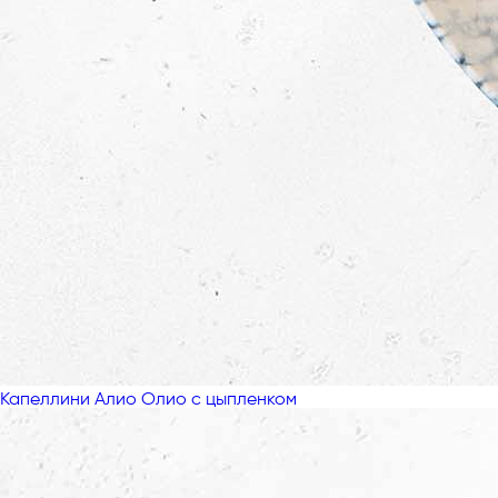
Капеллини Алио Олио с цыпленком