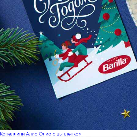
Капеллини Алио Олио с цыпленком