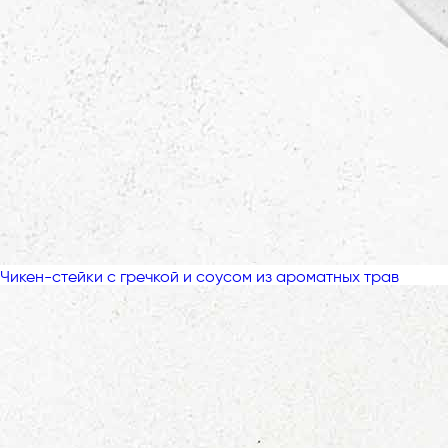
Чикен-стейки с гречкой и соусом из ароматных трав