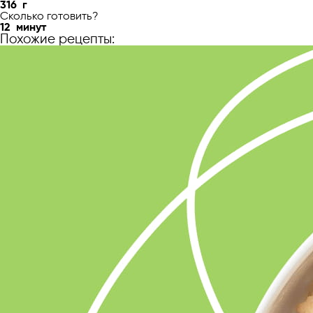
316
г
Сколько готовить?
12
минут
Похожие рецепты: