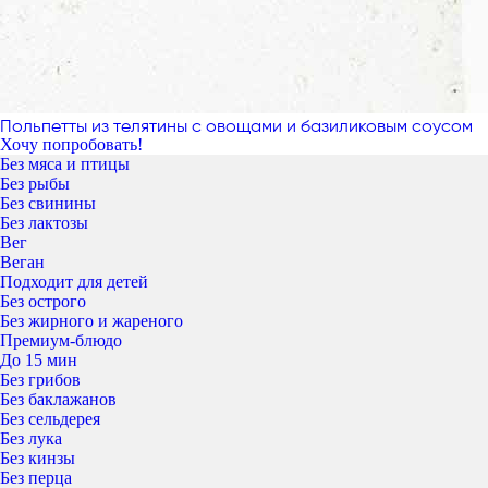
Польпетты из телятины с овощами и базиликовым соусом
Хочу попробовать!
Без мяса и птицы
Без рыбы
Без свинины
Без лактозы
Вег
Веган
Подходит для детей
Без острого
Без жирного и жареного
Премиум-блюдо
До 15 мин
Без грибов
Без баклажанов
Без сельдерея
Без лука
Без кинзы
Без перца