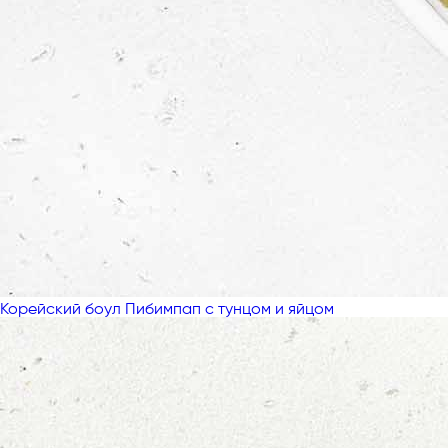
Корейский боул Пибимпап с тунцом и яйцом