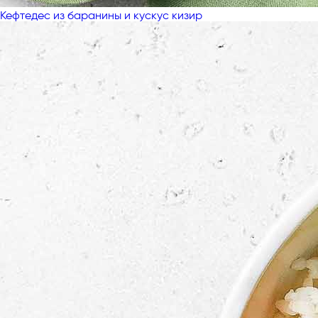
Кефтедес из баранины и кускус кизир