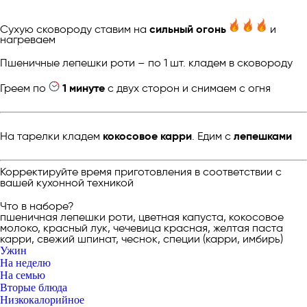
Сухую сковороду ставим на
сильный огонь
и
нагреваем
Пшеничные лепешки роти – по 1 шт. кладем в сковороду
Греем по
1 минуте
с двух сторон и снимаем с огня
На тарелки кладем
кокосовое карри
. Едим с
лепешками
Корректируйте время приготовления в соответствии с
вашей кухонной техникой
Что в наборе?
пшеничная лепешки роти, цветная капуста, кокосовое
молоко, красный лук, чечевица красная, желтая паста
карри, свежий шпинат, чеснок, специи (карри, имбирь)
Ужин
На неделю
На семью
Вторые блюда
Низкокалорийное