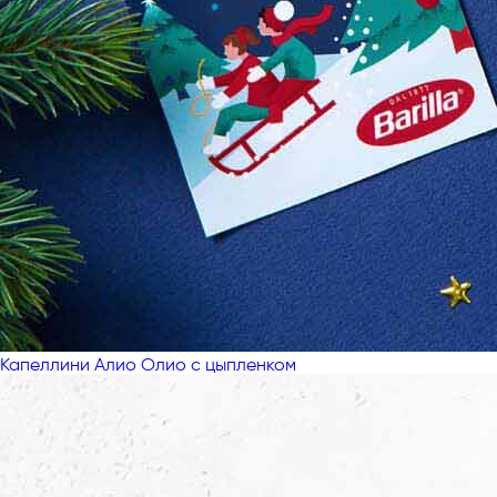
Капеллини Алио Олио с цыпленком