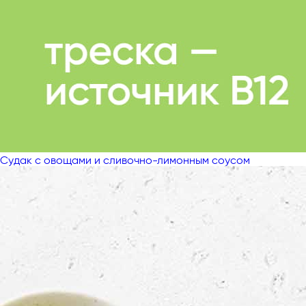
Судак с овощами и сливочно-лимонным соусом