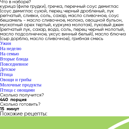
Что в наборе?
курица (филе грудки), гречка, перечный соус демиглас
(соус демиглас сухой, перец черный дробленый, лук
репчатый, сливки, соль, сахар, масло сливочное, соус
бешамель - масло сливочное, молоко, овощной бульон,
мускатный орех тертый, куркума молотая), луковый джем
(репчатый лук, сахар, вода, соль, перец черный молотый,
масло подсолнечное, уксус винный белый), масло блючиз
(сыр дорблю, масло сливочное), грибная смесь
Ужин
На неделю
На семью
Вторые блюда
Повседневное
Детское
Птица
Овощи и грибы
Молочные продукты
Птица с овощами
Сколько получится?
440
порция
Сколько готовить?
15
минут
Похожие рецепты: