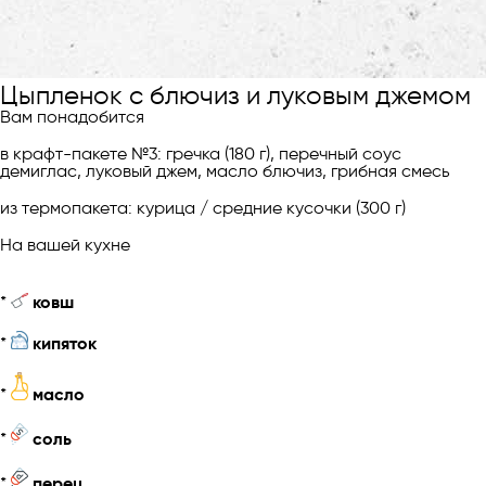
Цыпленок с блючиз и луковым джемом
Вам понадобится
в крафт-пакете №3: гречка (180 г), перечный соус
демиглас, луковый джем, масло блючиз, грибная смесь
из термопакета: курица / средние кусочки (300 г)
На вашей кухне
*
ковш
*
кипяток
*
масло
*
соль
*
перец