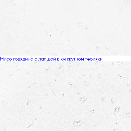
Мисо говядина с лапшой в кунжутном терияки