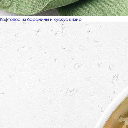
Кефтедес из баранины и кускус кизир