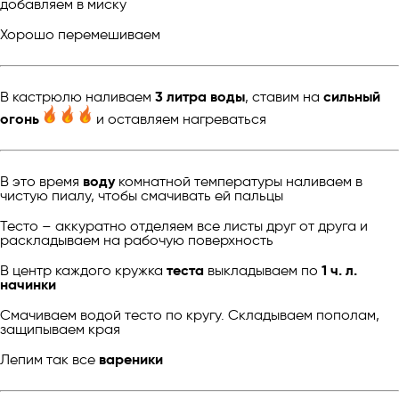
добавляем в миску
Хорошо перемешиваем
В кастрюлю наливаем
3 литра воды
, ставим на
сильный
огонь
и оставляем нагреваться
В это время
воду
комнатной температуры наливаем в
чистую пиалу, чтобы смачивать ей пальцы
Тесто – аккуратно отделяем все листы друг от друга и
раскладываем на рабочую поверхность
В центр каждого кружка
теста
выкладываем по
1 ч. л.
начинки
Смачиваем водой тесто по кругу. Складываем пополам,
защипываем края
Лепим так все
вареники