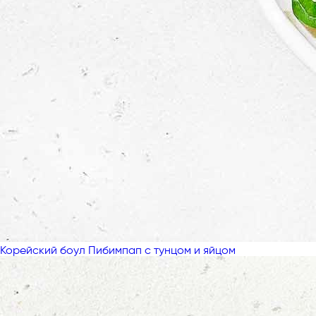
Корейский боул Пибимпап с тунцом и яйцом