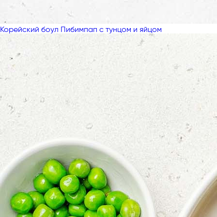
Корейский боул Пибимпап с тунцом и яйцом