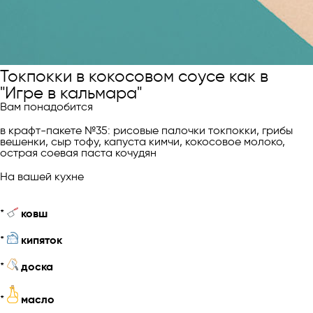
Токпокки в кокосовом соусе как в
"Игре в кальмара"
Вам понадобится
в крафт-пакете №35: рисовые палочки токпокки, грибы
вешенки, сыр тофу, капуста кимчи, кокосовое молоко,
острая соевая паста кочудян
На вашей кухне
*
ковш
*
кипяток
*
доска
*
масло