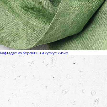
Кефтедес из баранины и кускус кизир