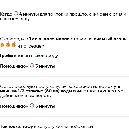
Когда
4 минуты
для токпокки прошло, снимаем с огня и
сливаем воду
Cковороду с
1 ст. л. раст. масла
ставим на
сильный огонь
и нагреваем
Грибы
кладем в сковороду
Помешиваем
3 минуты
Острую соевую пасту кочудян, кокосовое молоко,
чуть
меньше 1/2 стакана (80 мл) воды
комнатной температуры
добавляем в сковороду
Помешиваем
3 минуты
Токпокки
,
тофу
и капусту кимчи добавляем