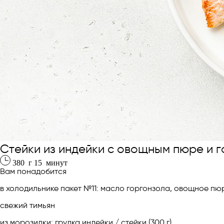
Стейки из индейки с овощным пюре и 
380
г
15
минут
Вам понадобится
в холодильнике пакет №11: масло горгонзола, овощное пю
свежий тимьян
из морозилки: грудка индейки / стейки (300 г)