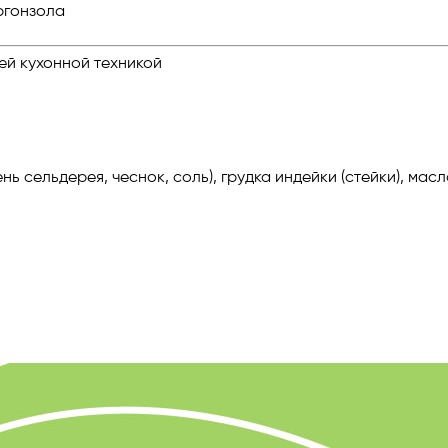
ргонзола
ей кухонной техникой
ь сельдерея, чеснок, соль), грудка индейки (стейки), мас