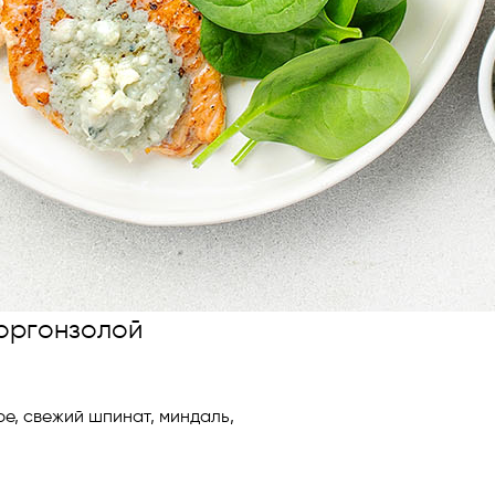
горгонзолой
ре, свежий шпинат, миндаль,