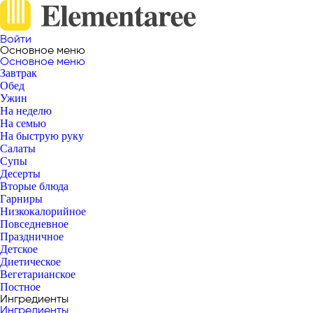
Войти
Основное меню
Основное меню
Завтрак
Обед
Ужин
На неделю
На семью
На быструю руку
Салаты
Супы
Десерты
Вторые блюда
Гарниры
Низкокалорийное
Повседневное
Праздничное
Детское
Диетическое
Вегетарианское
Постное
Ингредиенты
Ингредиенты