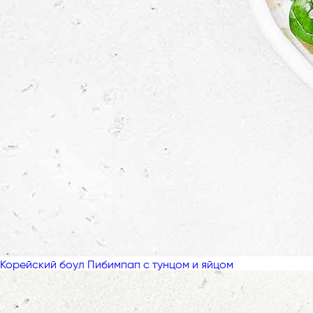
Корейский боул Пибимпап с тунцом и яйцом