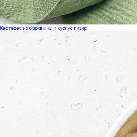
Кефтедес из баранины и кускус кизир