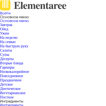
Войти
Основное меню
Основное меню
Завтрак
Обед
Ужин
На неделю
На семью
На быструю руку
Салаты
Супы
Десерты
Вторые блюда
Гарниры
Низкокалорийное
Повседневное
Праздничное
Детское
Диетическое
Вегетарианское
Постное
Ингредиенты
Ингредиенты