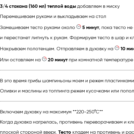
3/4 стакана (160 мл) теплой воды
добавляем в миску
Перемешиваем руками и выкладываем на стол
Замешиваем тесто руками около
5 минут
, пока тесто не
и перестанет липнуть к рукам. Формируем тесто в шар и к
Накрываем полотенцем. Отправляем в духовку на
10 ми
Или оставляем на
20 минут
при комнатной температуре
В это время грибы шампиньоны моем и режем пластинками
Оливки и маслины из топпинга режем кусочками или попо
Включаем духовку на максимум **220-250°С**
Когда духовка нагрелась, противень переворачиваем и кл
плоской стороной вверх.
Тесто
кладем на противень и рас