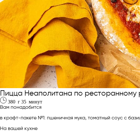
Пицца Неаполитана по ресторанному 
380
г
35
минут
Вам понадобится
в крафт-пакете №1: пшеничная мука, томатный соус с бази
На вашей кухне