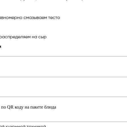
равномерно смазываем тесто
) распределяем на сыр
м
по QR коду на пакете блюда
ей кухонной техникой