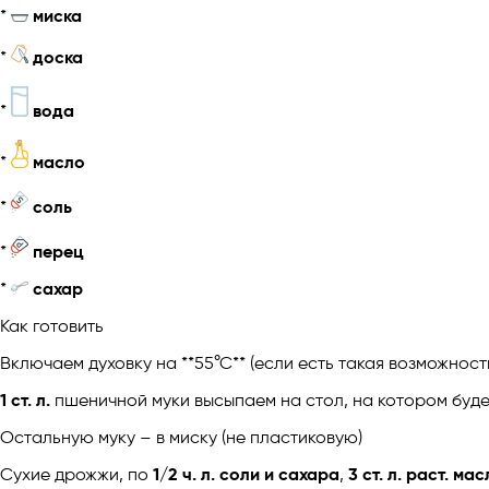
*
миска
*
доска
*
вода
*
масло
*
соль
*
перец
*
сахар
Как готовить
Включаем духовку на **55°С** (если есть такая возможност
1 ст. л.
пшеничной муки высыпаем на стол, на котором буд
Остальную муку – в миску (не пластиковую)
Сухие дрожжи, по
1/2 ч. л. соли и сахара
,
3 ст. л. раст. ма