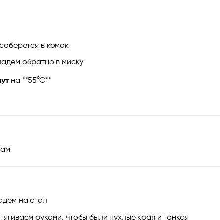
 соберется в комок
ладем обратно в миску
нут
на **55°С**
лам
адем на стол
тягиваем руками, чтобы были пухлые края и тонкая