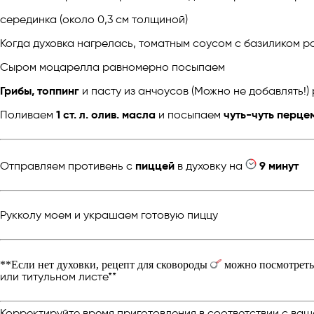
серединка (около 0,3 см толщиной)
Когда духовка нагрелась, томатным соусом с базиликом 
Сыром моцарелла равномерно посыпаем
Грибы, топпинг
и пасту из анчоусов (Можно не добавлять!
Поливаем
1 ст. л. олив. масла
и посыпаем
чуть-чуть перце
Отправляем противень с
пиццей
в духовку на
9 минут
Рукколу моем и украшаем готовую пиццу
**Если нет духовки, рецепт для сковороды
можно посмотреть 
или титульном листе**
Корректируйте время приготовления в соответствии с ваш