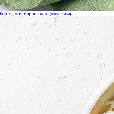
Кефтедес из баранины и кускус кизир