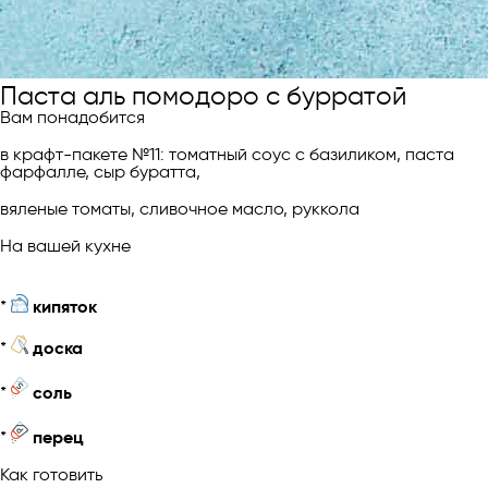
Паста аль помодоро с бурратой
Вам понадобится
в крафт-пакете №11: томатный соус с базиликом, паста
фарфалле, сыр буратта,
вяленые томаты, сливочное масло, руккола
На вашей кухне
*
кипяток
*
доска
*
соль
*
перец
Как готовить