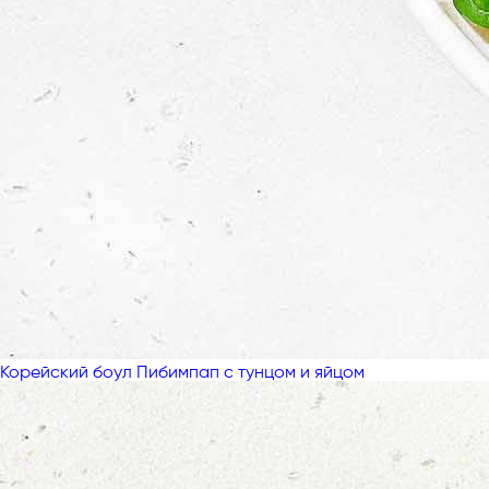
Корейский боул Пибимпап с тунцом и яйцом