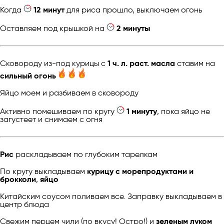
Когда
12 минут
для риса прошло, выключаем огонь
Оставляем под крышкой на
2 минуты
Сковороду из-под курицы с
1 ч. л. раст. масла
ставим на
сильный огонь
Яйцо моем и разбиваем в сковороду
Активно помешиваем по кругу
1 минуту
, пока яйцо не
загустеет и снимаем с огня
Рис
раскладываем по глубоким тарелкам
По кругу выкладываем
курицу с морепродуктами и
брокколи
,
яйцо
Китайским соусом поливаем все. Заправку выкладываем в
центр блюда
Свежим перцем чили (по вкусу! Остро!) и
зеленым луком