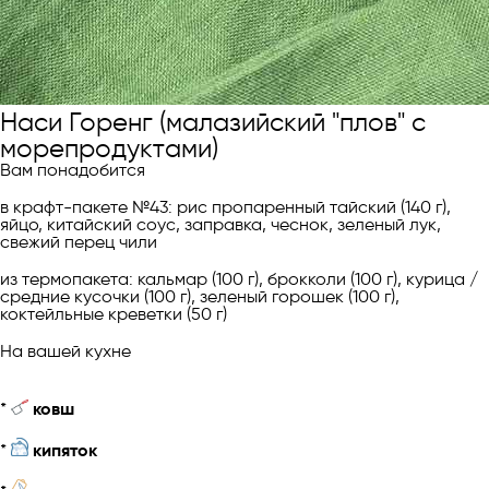
Наси Горенг (малазийский "плов" с
морепродуктами)
Вам понадобится
в крафт-пакете №43: рис пропаренный тайский (140 г),
яйцо, китайский соус, заправка, чеснок, зеленый лук,
свежий перец чили
из термопакета: кальмар (100 г), брокколи (100 г), курица /
средние кусочки (100 г), зеленый горошек (100 г),
коктейльные креветки (50 г)
На вашей кухне
*
ковш
*
кипяток