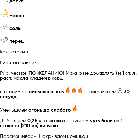
*
доска
*
масло
*
соль
*
перец
Как готовить
Кипятим чайник
Рис, чеснок(ПО ЖЕЛАНИЮ! Можно не добавлять!) и
1 ст. л.
раст. масла
кладем в ковш
и ставим на
сильный огонь
. Помешиваем
30
секунд
Уменьшаем
огонь до слабого
Добавляем
0,25 ч. л. соли
и заливаем
чуть больше 1
стакана (210 мл) кипятка
Перемешиваем. Накрываем крышкой