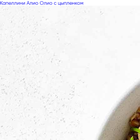
Капеллини Алио Олио с цыпленком