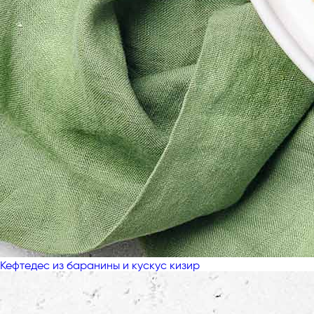
Кефтедес из баранины и кускус кизир