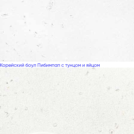
Корейский боул Пибимпап с тунцом и яйцом