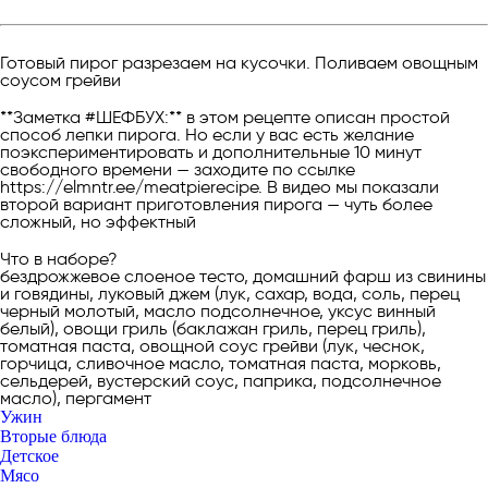
Готовый пирог разрезаем на кусочки. Поливаем овощным
соусом грейви
**Заметка #ШЕФБУХ:** в этом рецепте описан простой
способ лепки пирога. Но если у вас есть желание
поэкспериментировать и дополнительные 10 минут
свободного времени — заходите по ссылке
https://elmntr.ee/meatpierecipe. В видео мы показали
второй вариант приготовления пирога — чуть более
сложный, но эффектный
Что в наборе?
бездрожжевое слоеное тесто, домашний фарш из свинины
и говядины, луковый джем (лук, сахар, вода, соль, перец
черный молотый, масло подсолнечное, уксус винный
белый), овощи гриль (баклажан гриль, перец гриль),
томатная паста, овощной соус грейви (лук, чеснок,
горчица, сливочное масло, томатная паста, морковь,
сельдерей, вустерский соус, паприка, подсолнечное
масло), пергамент
Ужин
Вторые блюда
Детское
Мясо