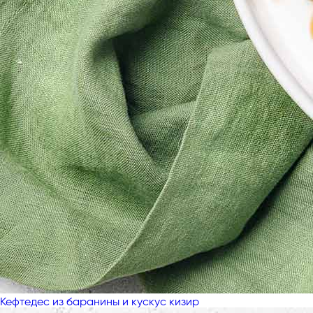
Кефтедес из баранины и кускус кизир