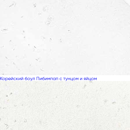
Корейский боул Пибимпап с тунцом и яйцом