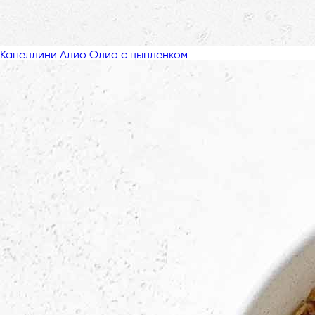
Капеллини Алио Олио с цыпленком