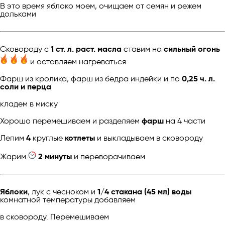
В это время яблоко моем, очищаем от семян и режем
дольками
Cковороду с
1 ст. л. раст. масла
ставим на
сильный огонь
и оставляем нагреваться
Фарш из кролика, фарш из бедра индейки и по
0,25 ч. л.
соли и перца
кладем в миску
Хорошо перемешиваем и разделяем
фарш
на 4 части
Лепим
4
круглые
котлеты
и выкладываем в сковороду
Жарим
2 минуты
и переворачиваем
Яблоки
, лук с чесноком и
1/4 стакана (45 мл) воды
комнатной температуры добавляем
в сковороду. Перемешиваем