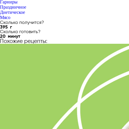
Гарниры
Праздничное
Диетическое
Мясо
Сколько получится?
395
г
Сколько готовить?
20
минут
Похожие рецепты: