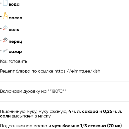
*
вода
*
масло
*
соль
*
перец
*
сахар
Как готовить
Рецепт блюда по ссылке https://elmntr.ee/kish
Включаем духовку на **180°С**
Пшеничную муку, муку ржаную,
4 ч. л. сахара
и
0,25 ч. л.
соли
высыпаем в миску
Подсолнечное масло и
чуть больше 1/3 стакана (70 мл)