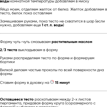
воды
комнатной температуры добавляем в миску
Яйцо моем, отделяем желток от белка. Желток добавляем в
тесто, белок пока оставляем
Замешиваем руками, пока тесто не схватится в шар (если
нужно, добавляем еще
1 ст. л. воды
)
Форму чуть-чуть смазываем
растительным маслом
2/3 теста
выкладываем в форму
Руками распределяем тесто по форме и формируем
бортики
Вилкой делаем частые проколы по всей поверхности дна
формы
Ставим форму в духовку на
15 минут
Оставшееся тесто
раскатываем между 2-х листов
пергамента, придавая форму круга (соразмерного с
формой) и убираем в морозилку