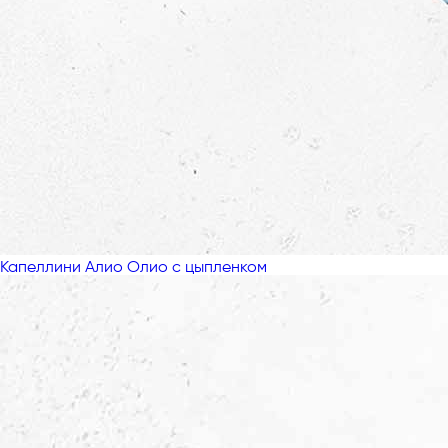
Капеллини Алио Олио с цыпленком