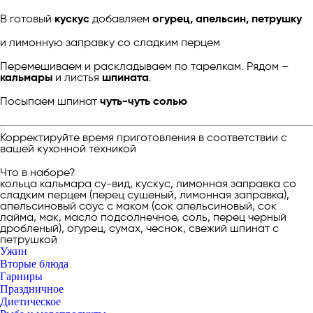
В готовый
кускус
добавляем
огурец, апельсин, петрушку
и лимонную заправку со сладким перцем
Перемешиваем и раскладываем по тарелкам. Рядом –
кальмары
и листья
шпината
.
Посыпаем шпинат
чуть-чуть солью
Корректируйте время приготовления в соответствии с
вашей кухонной техникой
Что в наборе?
кольца кальмара су-вид, кускус, лимонная заправка со
сладким перцем (перец сушеный, лимонная заправка),
апельсиновый соус с маком (сок апельсиновый, сок
лайма, мак, масло подсолнечное, соль, перец черный
дробленый), огурец, сумах, чеснок, свежий шпинат с
петрушкой
Ужин
Вторые блюда
Гарниры
Праздничное
Диетическое