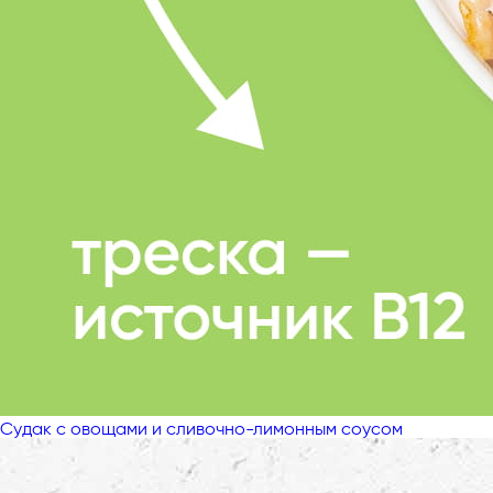
Судак с овощами и сливочно-лимонным соусом