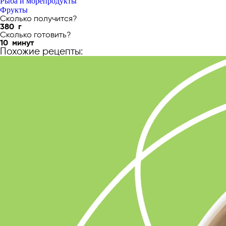
Рыба и морепродукты
Фрукты
Сколько получится?
380
г
Сколько готовить?
10
минут
Похожие рецепты: