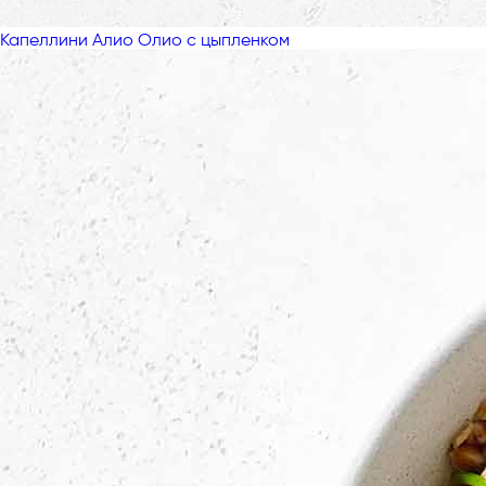
Капеллини Алио Олио с цыпленком