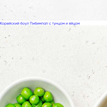
Корейский боул Пибимпап с тунцом и яйцом