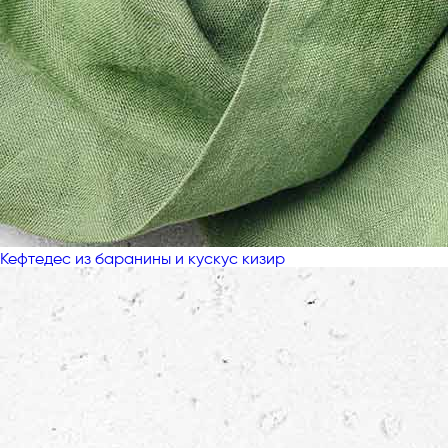
Кефтедес из баранины и кускус кизир