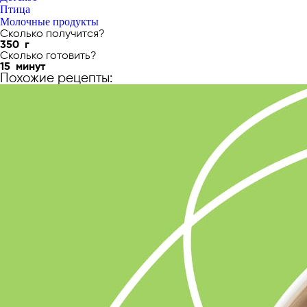
Птица
Молочные продукты
Сколько получится?
350
г
Сколько готовить?
15
минут
Похожие рецепты: