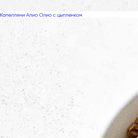
Капеллини Алио Олио с цыпленком