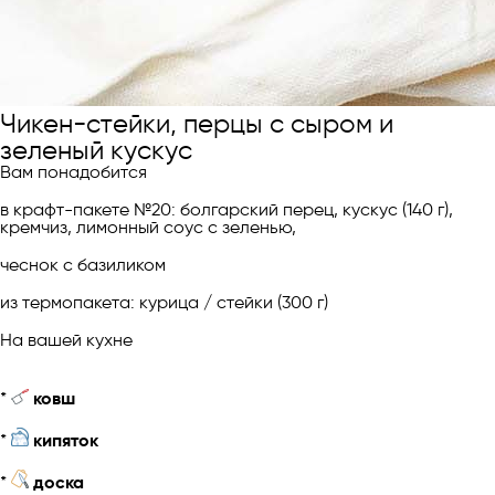
Чикен-стейки, перцы c сыром и
зеленый кускус
Вам понадобится
в крафт-пакете №20: болгарский перец, кускус (140 г),
кремчиз, лимонный соус с зеленью,
чеснок с базиликом
из термопакета: курица / стейки (300 г)
На вашей кухне
*
ковш
*
кипяток
*
доска