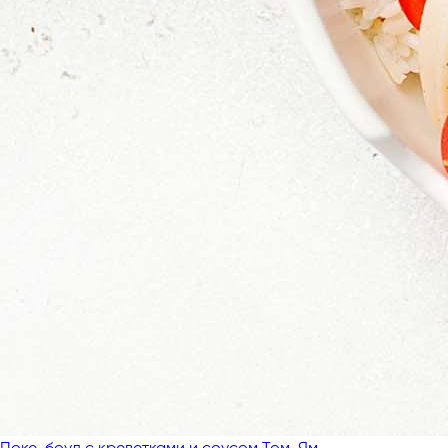
Поке-боул с креветками и соусом Том-Ям