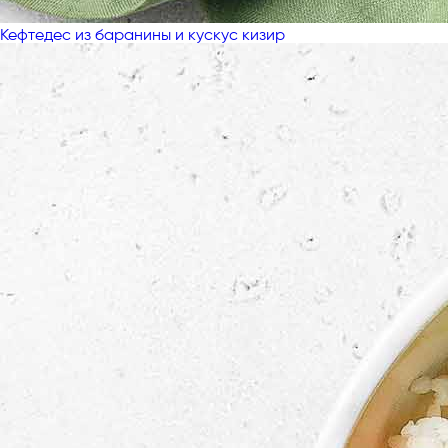
Кефтедес из баранины и кускус кизир