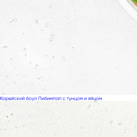
Корейский боул Пибимпап с тунцом и яйцом