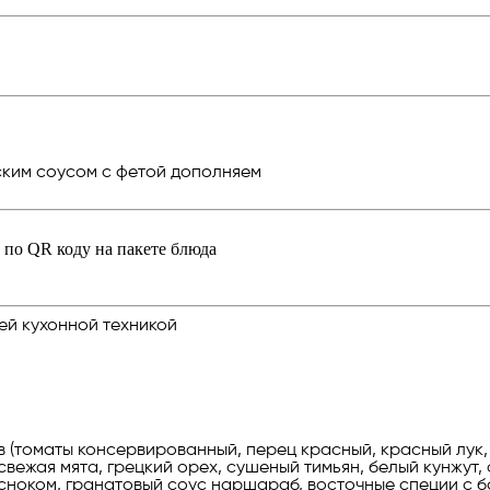
еским соусом с фетой дополняем
по QR коду на пакете блюда
ей кухонной техникой
 (томаты консервированный, перец красный, красный лук, 
свежая мята, грецкий орех, сушеный тимьян, белый кунжут, 
 чесноком, гранатовый соус наршараб, восточные специи с