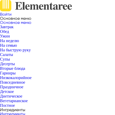
Войти
Основное меню
Основное меню
Завтрак
Обед
Ужин
На неделю
На семью
На быструю руку
Салаты
Супы
Десерты
Вторые блюда
Гарниры
Низкокалорийное
Повседневное
Праздничное
Детское
Диетическое
Вегетарианское
Постное
Ингредиенты
Ингредиенты