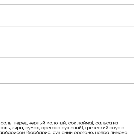
соль, перец черный молотый, сок лайма), сальса из
соль, зира, сумах, орегано сушеный), греческий соус с
 барбарисом (барбарис, сушеный орегано, цедра лимона,