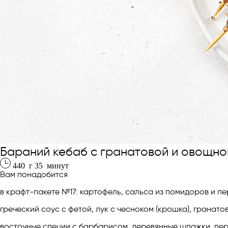
Бараний кебаб с гранатовой и овощно
440
г
35
минут
Вам понадобится
в крафт-пакете №17: картофель, сальса из помидоров и пе
греческий соус с фетой, лук с чесноком (крошка), гранат
восточные специи с барбарисом, деревянные шпажки, пе