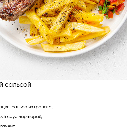
й сальсой
рцев, сальса из граната,
овый соус наршараб,
ргамент