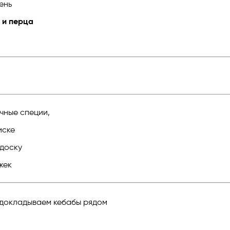
ень
и и перца
чные специи,
иске
 доску
жек
 докладываем кебабы рядом