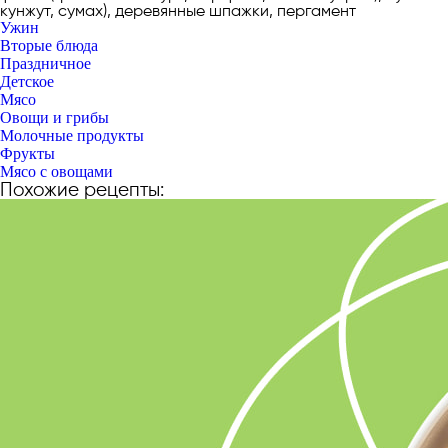
кунжут, сумах), деревянные шпажки, пергамент
Ужин
Вторые блюда
Праздничное
Детское
Мясо
Овощи и грибы
Молочные продукты
Фрукты
Мясо с овощами
Похожие рецепты: