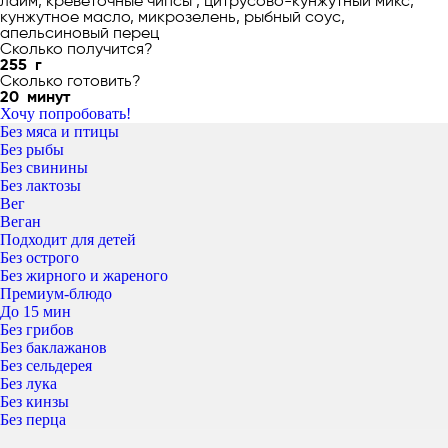
лайм, креветочные чипсы , цитрусово-кунжутный микс,
кунжутное масло, микрозелень, рыбный соус,
апельсиновый перец
Сколько получится?
255
г
Сколько готовить?
20
минут
Хочу попробовать!
Без мяса и птицы
Без рыбы
Без свинины
Без лактозы
Вег
Веган
Подходит для детей
Без острого
Без жирного и жареного
Премиум-блюдо
До 15 мин
Без грибов
Без баклажанов
Без сельдерея
Без лука
Без кинзы
Без перца