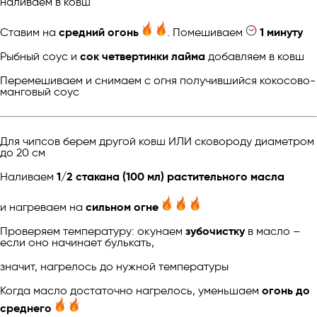
наливаем в ковш
Ставим на
средний огонь
. Помешиваем
1 минуту
Рыбный соус и
сок четвертинки лайма
добавляем в ковш
Перемешиваем и снимаем с огня получившийся кокосово-
манговый соус
Для чипсов берем другой ковш ИЛИ сковороду диаметром
до 20 см
Наливаем
1/2 стакана (100 мл) растительного масла
и нагреваем на
сильном огне
Проверяем температуру: окунаем
зубочистку
в масло –
если оно начинает булькать,
значит, нагрелось до нужной температуры
Когда масло достаточно нагрелось, уменьшаем
огонь до
среднего