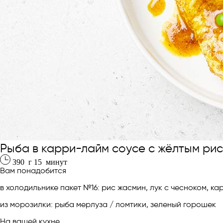
Рыба в карри-лайм соусе с жёлтым ри
390
г
15
минут
Вам понадобится
в холодильнике пакет №16: рис жасмин, лук с чесноком, к
из морозилки: рыба мерлуза / ломтики, зеленый горошек
На вашей кухне