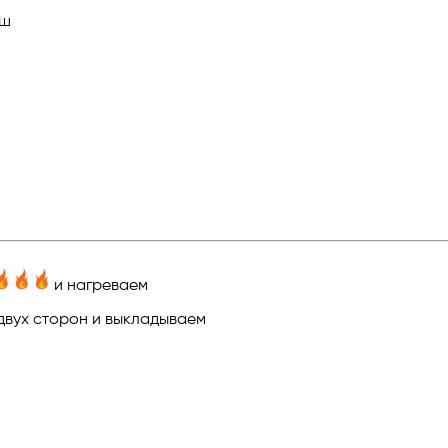
вш
и нагреваем
двух сторон и выкладываем