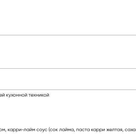
ей кухонной техникой
ком, карри-лайм соус (сок лайма, паста карри желтая, са