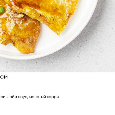
сом
арри-лайм соус, молотый карри