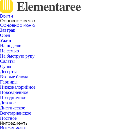
Войти
Основное меню
Основное меню
Завтрак
Обед
Ужин
На неделю
На семью
На быструю руку
Салаты
Супы
Десерты
Вторые блюда
Гарниры
Низкокалорийное
Повседневное
Праздничное
Детское
Диетическое
Вегетарианское
Постное
Ингредиенты
Ингредиенты