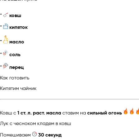
*
ковш
*
кипяток
*
масло
*
соль
*
перец
Как готовить
Кипятим чайник
Ковш с
1 ст. л. раст. масла
ставим на
сильный огонь
Лук с чесноком кладем в ковш
Помешиваем
30 секунд