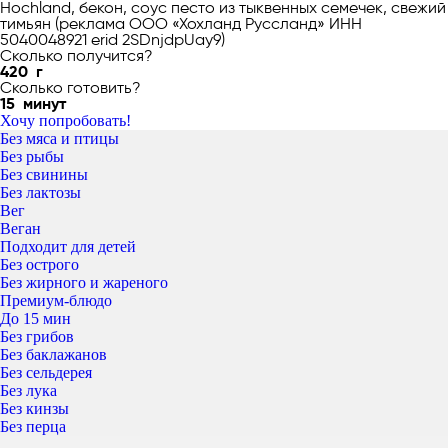
Hochland, бекон, соус песто из тыквенных семечек, свежий
тимьян (реклама ООО «Хохланд Руссланд» ИНН
5040048921 erid 2SDnjdpUay9)
Сколько получится?
420
г
Сколько готовить?
15
минут
Хочу попробовать!
Без мяса и птицы
Без рыбы
Без свинины
Без лактозы
Вег
Веган
Подходит для детей
Без острого
Без жирного и жареного
Премиум-блюдо
До 15 мин
Без грибов
Без баклажанов
Без сельдерея
Без лука
Без кинзы
Без перца