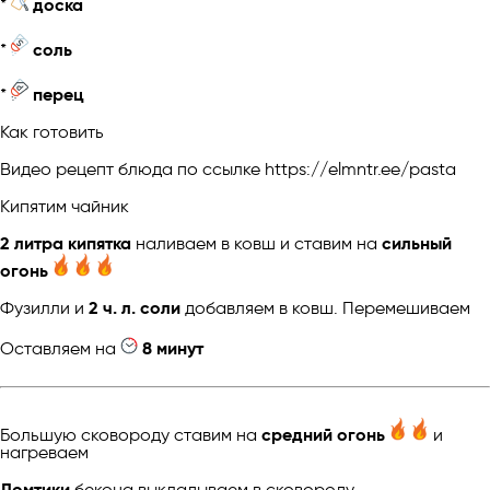
*
доска
*
соль
*
перец
Как готовить
Видео рецепт блюда по ссылке https://elmntr.ee/pasta
Кипятим чайник
2 литра кипятка
наливаем в ковш и ставим на
сильный
огонь
Фузилли и
2 ч. л. соли
добавляем в ковш. Перемешиваем
Оставляем на
8 минут
Большую сковороду ставим на
средний огонь
и
нагреваем
Ломтики
бекона выкладываем в сковороду